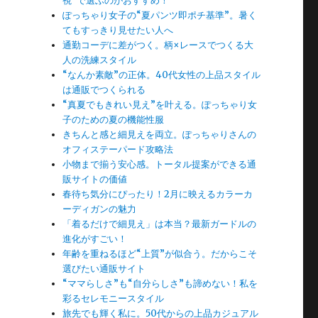
視”で選ぶのがおすすめ！
ぽっちゃり女子の“夏パンツ即ポチ基準”。暑く
てもすっきり見せたい人へ
通勤コーデに差がつく。柄×レースでつくる大
人の洗練スタイル
“なんか素敵”の正体。40代女性の上品スタイル
は通販でつくられる
“真夏でもきれい見え”を叶える。ぽっちゃり女
子のための夏の機能性服
きちんと感と細見えを両立。ぽっちゃりさんの
オフィステーパード攻略法
小物まで揃う安心感。トータル提案ができる通
販サイトの価値
春待ち気分にぴったり！2月に映えるカラーカ
ーディガンの魅力
「着るだけで細見え」は本当？最新ガードルの
進化がすごい！
年齢を重ねるほど“上質”が似合う。だからこそ
選びたい通販サイト
“ママらしさ”も“自分らしさ”も諦めない！私を
彩るセレモニースタイル
旅先でも輝く私に。50代からの上品カジュアル