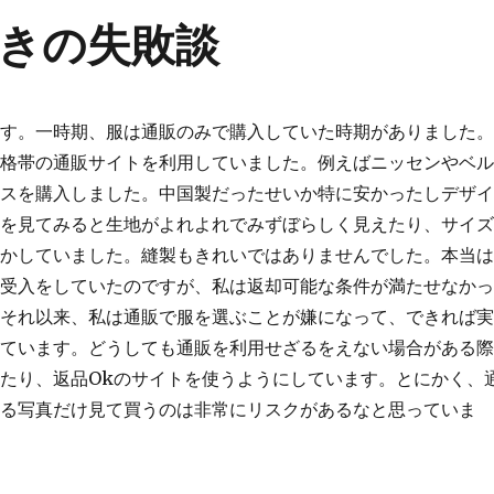
きの失敗談
ます。一時期、服は通販のみで購入していた時期がありました
価格帯の通販サイトを利用していました。例えばニッセンやベ
ースを購入しました。中国製だったせいか特に安かったしデザ
服を見てみると生地がよれよれでみずぼらしく見えたり、サイ
ぶかしていました。縫製もきれいではありませんでした。本当
却受入をしていたのですが、私は返却可能な条件が満たせなか
。それ以来、私は通販で服を選ぶことが嫌になって、できれば
しています。どうしても通販を利用せざるをえない場合がある
たり、返品Okのサイトを使うようにしています。とにかく、
いる写真だけ見て買うのは非常にリスクがあるなと思っていま