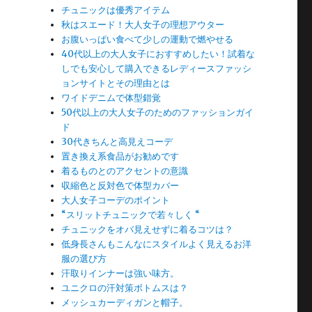
チュニックは優秀アイテム
秋はスエード！大人女子の理想アウター
お腹いっぱい食べて少しの運動で燃やせる
40代以上の大人女子におすすめしたい！試着な
しでも安心して購入できるレディースファッシ
ョンサイトとその理由とは
ワイドデニムで体型錯覚
50代以上の大人女子のためのファッションガイ
ド
30代きちんと高見えコーデ
置き換え系食品がお勧めです
着るものとのアクセントの意識
収縮色と反対色で体型カバー
大人女子コーデのポイント
“スリットチュニックで若々しく “
チュニックをオバ見えせずに着るコツは？
低身長さんもこんなにスタイルよく見えるお洋
服の選び方
汗取りインナーは強い味方。
ユニクロの汗対策ボトムスは？
メッシュカーディガンと帽子。