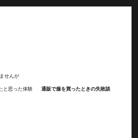
りませんが
たと思った体験
通販で服を買ったときの失敗談