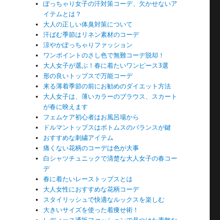
ぽっちゃり女子の汗対策コーデ、欠かせないア
イテムとは？
大人の正しい体臭対策について
汗ばむ季節はリネン素材のコーデ
涼やかぽっちゃりファッション
ワンポイントのさし色で無難コーデ脱却！
大人女子が選ぶ！春に着たいワンピース3選
形の良いトップスで万能コーデ
来る薄着季節の前にお勧めのダイエット方法
大人女子は、薄いカラーのブラウス、スカート
が春に映えます
フェムケア初心者はお風呂場から
ドルマントップスはボトムスのバランスが鍵
おすすめな刺繍アイテム
痛くない花柄のコーデは色が大事
白シャツチュニックで清楚な大人女子の春コー
デ
春に着たいレーストップスとは
大人女性におすすめな花柄コーデ
スタイリッシュで快適なルックスを楽しむ
大きいサイズを使った着痩せ術！