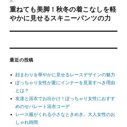
次
ー
重ねても美脚！秋冬の着こなしを軽
次
シ
やかに見せるスキニーパンツの力
の
投
ョ
稿:
ン
最近の投稿
顔まわりを華やかに見せるレースデザインの魅力
ぽっちゃり女性が夏にインナーを見直すべき理由
とは？
友達と浴衣でお出かけ！ぽっちゃり女性におすす
めのセパレート浴衣コーデ
レース服がくれる小さなときめき。大人女性のお
しゃれ時間