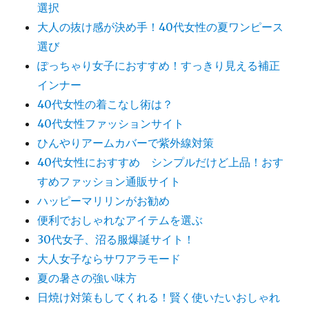
選択
大人の抜け感が決め手！40代女性の夏ワンピース
選び
ぽっちゃり女子におすすめ！すっきり見える補正
インナー
40代女性の着こなし術は？
40代女性ファッションサイト
ひんやりアームカバーで紫外線対策
40代女性におすすめ シンプルだけど上品！おす
すめファッション通販サイト
ハッピーマリリンがお勧め
便利でおしゃれなアイテムを選ぶ
30代女子、沼る服爆誕サイト！
大人女子ならサワアラモード
夏の暑さの強い味方
日焼け対策もしてくれる！賢く使いたいおしゃれ