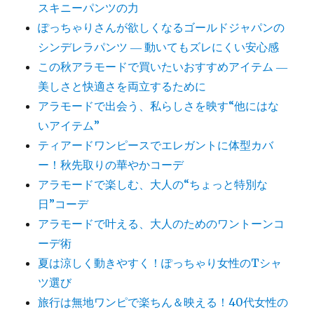
スキニーパンツの力
ぽっちゃりさんが欲しくなるゴールドジャパンの
シンデレラパンツ ― 動いてもズレにくい安心感
この秋アラモードで買いたいおすすめアイテム ―
美しさと快適さを両立するために
アラモードで出会う、私らしさを映す“他にはな
いアイテム”
ティアードワンピースでエレガントに体型カバ
ー！秋先取りの華やかコーデ
アラモードで楽しむ、大人の“ちょっと特別な
日”コーデ
アラモードで叶える、大人のためのワントーンコ
ーデ術
夏は涼しく動きやすく！ぽっちゃり女性のTシャ
ツ選び
旅行は無地ワンピで楽ちん＆映える！40代女性の