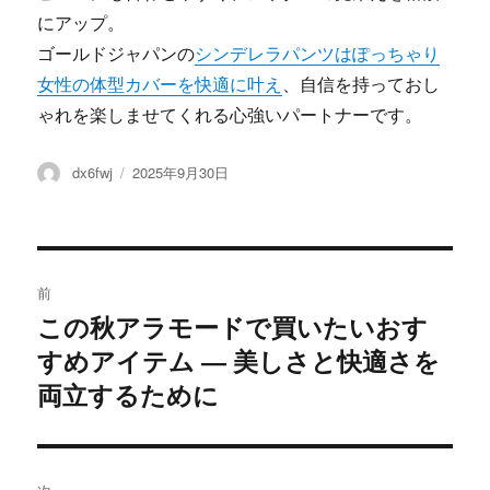
にアップ。
ゴールドジャパンの
シンデレラパンツはぽっちゃり
女性の体型カバーを快適に叶え
、自信を持っておし
ゃれを楽しませてくれる心強いパートナーです。
投
dx6fwj
投
2025年9月30日
稿
稿
者
日:
投
前
稿
この秋アラモードで買いたいおす
過
すめアイテム ― 美しさと快適さを
去
ナ
の
両立するために
ビ
投
稿:
ゲ