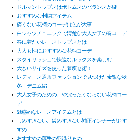
ドルマントップスはボトムスのバランスが鍵
おすすめな刺繍アイテム
痛くない花柄のコーデは色が大事
白シャツチュニックで清楚な大人女子の春コーデ
春に着たいレーストップスとは
大人女性におすすめな花柄コーデ
スタイリッシュで快適なルックスを楽しむ
大きいサイズを使った着痩せ術！
レディース通販ファッションで見つけた素敵な秋
冬 デニム編
大人女子のための、やぼったくならない花柄コー
デ
魅惑的なレースアイテムとは
しめすぎない、緩めすぎない補正インナーがおす
すめ
おすすめの薄手の羽織りもの