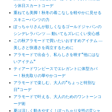
う休日スカートコーデ
重ねても美脚！秋冬の着こなしを軽やかに見せる
スキニーパンツの力
ぽっちゃりさんが欲しくなるゴールドジャパンの
シンデレラパンツ ― 動いてもズレにくい安心感
この秋アラモードで買いたいおすすめアイテム ―
美しさと快適さを両立するために
アラモードで出会う、私らしさを映す“他にはな
いアイテム”
ティアードワンピースでエレガントに体型カバ
ー！秋先取りの華やかコーデ
アラモードで楽しむ、大人の“ちょっと特別な
日”コーデ
アラモードで叶える、大人のためのワントーンコ
ーデ術
夏は涼しく動きやすく！ぽっちゃり女性のTシャ