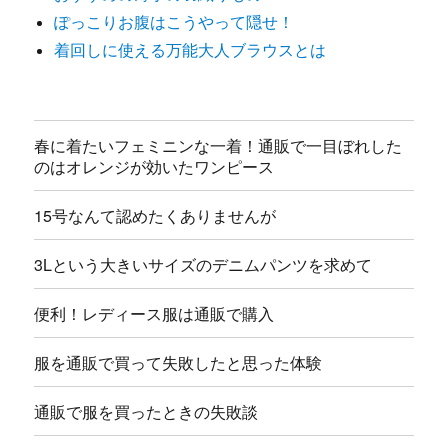
ぽっこりお腹はこうやって隠せ！
着回しに使える万能大人ブラウスとは
春に着たいフェミニンな一着！通販で一目ぼれした
のはオレンジが効いたワンピース
15号なんて認めたくありませんが
3Lという大きいサイズのデニムパンツを求めて
便利！レディース服は通販で購入
服を通販で買って失敗したと思った体験
通販で服を買ったときの失敗談