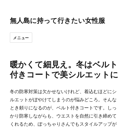
無人島に持って行きたい女性服
メニュー
暖かくて細見え。冬はベルト
付きコートで美シルエットに
冬の防寒対策は欠かせないけれど、着込むほどにシ
ルエットがぼやけてしまうのが悩みどころ。そんな
とき頼りになるのが、ベルト付きコートです。しっ
かり防寒しながらも、ウエストを自然に引き締めて
くれるため、ぽっちゃりさんでもスタイルアップが