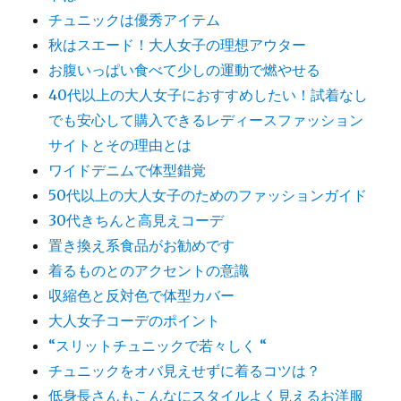
チュニックは優秀アイテム
秋はスエード！大人女子の理想アウター
お腹いっぱい食べて少しの運動で燃やせる
40代以上の大人女子におすすめしたい！試着なし
でも安心して購入できるレディースファッション
サイトとその理由とは
ワイドデニムで体型錯覚
50代以上の大人女子のためのファッションガイド
30代きちんと高見えコーデ
置き換え系食品がお勧めです
着るものとのアクセントの意識
収縮色と反対色で体型カバー
大人女子コーデのポイント
“スリットチュニックで若々しく “
チュニックをオバ見えせずに着るコツは？
低身長さんもこんなにスタイルよく見えるお洋服