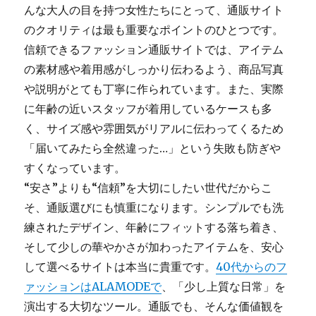
んな大人の目を持つ女性たちにとって、通販サイト
のクオリティは最も重要なポイントのひとつです。
信頼できるファッション通販サイトでは、アイテム
の素材感や着用感がしっかり伝わるよう、商品写真
や説明がとても丁寧に作られています。また、実際
に年齢の近いスタッフが着用しているケースも多
く、サイズ感や雰囲気がリアルに伝わってくるため
「届いてみたら全然違った…」という失敗も防ぎや
すくなっています。
“安さ”よりも“信頼”を大切にしたい世代だからこ
そ、通販選びにも慎重になります。シンプルでも洗
練されたデザイン、年齢にフィットする落ち着き、
そして少しの華やかさが加わったアイテムを、安心
して選べるサイトは本当に貴重です。
40代からのフ
ァッションはALAMODEで
、「少し上質な日常」を
演出する大切なツール。通販でも、そんな価値観を