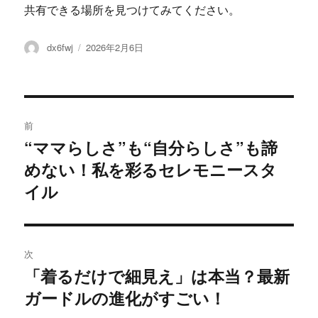
共有できる場所を見つけてみてください。
投
dx6fwj
投
2026年2月6日
稿
稿
者
日:
投
前
稿
“ママらしさ”も“自分らしさ”も諦
過
めない！私を彩るセレモニースタ
去
ナ
の
イル
ビ
投
稿:
ゲ
次
ー
「着るだけで細見え」は本当？最新
次
シ
ガードルの進化がすごい！
の
投