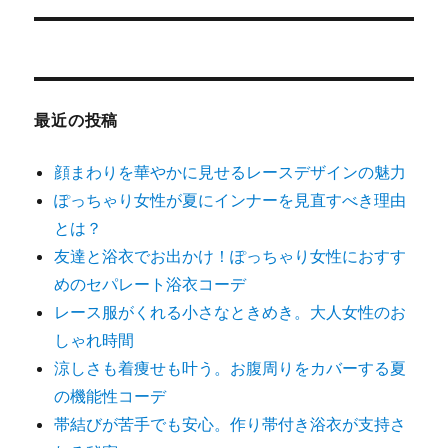
ョ
稿:
ン
最近の投稿
顔まわりを華やかに見せるレースデザインの魅力
ぽっちゃり女性が夏にインナーを見直すべき理由
とは？
友達と浴衣でお出かけ！ぽっちゃり女性におすす
めのセパレート浴衣コーデ
レース服がくれる小さなときめき。大人女性のお
しゃれ時間
涼しさも着痩せも叶う。お腹周りをカバーする夏
の機能性コーデ
帯結びが苦手でも安心。作り帯付き浴衣が支持さ