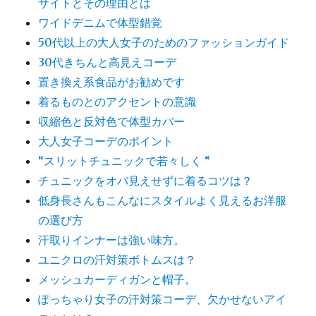
サイトとその理由とは
ワイドデニムで体型錯覚
50代以上の大人女子のためのファッションガイド
30代きちんと高見えコーデ
置き換え系食品がお勧めです
着るものとのアクセントの意識
収縮色と反対色で体型カバー
大人女子コーデのポイント
“スリットチュニックで若々しく “
チュニックをオバ見えせずに着るコツは？
低身長さんもこんなにスタイルよく見えるお洋服
の選び方
汗取りインナーは強い味方。
ユニクロの汗対策ボトムスは？
メッシュカーディガンと帽子。
ぽっちゃり女子の汗対策コーデ、欠かせないアイ