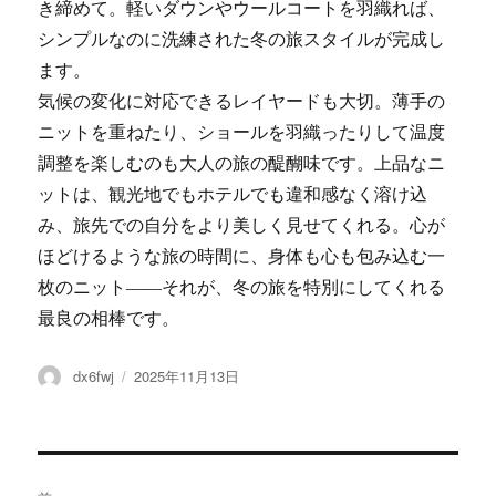
き締めて。軽いダウンやウールコートを羽織れば、
シンプルなのに洗練された冬の旅スタイルが完成し
ます。
気候の変化に対応できるレイヤードも大切。薄手の
ニットを重ねたり、ショールを羽織ったりして温度
調整を楽しむのも大人の旅の醍醐味です。上品なニ
ットは、観光地でもホテルでも違和感なく溶け込
み、旅先での自分をより美しく見せてくれる。心が
ほどけるような旅の時間に、身体も心も包み込む一
枚のニット――それが、冬の旅を特別にしてくれる
最良の相棒です。
投
dx6fwj
投
2025年11月13日
稿
稿
者
日:
投