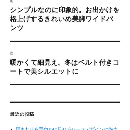
前
稿
シンプルなのに印象的。お出かけを
過
格上げするきれいめ美脚ワイドパ
去
ナ
の
ンツ
ビ
投
稿:
ゲ
次
ー
暖かくて細見え。冬はベルト付きコ
次
シ
ートで美シルエットに
の
投
ョ
稿:
ン
最近の投稿
顔まわりを華やかに見せるレースデザインの魅力