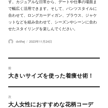
す。カジュアルな日常から、デートや仕事の場面ま
で幅広く活用できます。そして、パンツスタイルに
合わせて、ロングカーディガン、ブラウス、ジャケ
ットなどを組み合わせて、シーズンやシーンに合わ
せたスタイリングを楽しんでください。
投
dx6fwj
投
2023年11月24日
稿
稿
者
日:
投
前
稿
大きいサイズを使った着痩せ術！
過
去
ナ
の
ビ
投
次
稿:
ゲ
大人女性におすすめな花柄コーデ
次