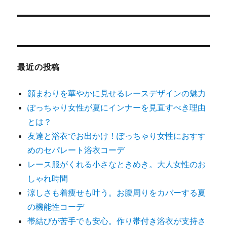
の
ー
投
シ
稿:
ョ
最近の投稿
ン
顔まわりを華やかに見せるレースデザインの魅力
ぽっちゃり女性が夏にインナーを見直すべき理由
とは？
友達と浴衣でお出かけ！ぽっちゃり女性におすす
めのセパレート浴衣コーデ
レース服がくれる小さなときめき。大人女性のお
しゃれ時間
涼しさも着痩せも叶う。お腹周りをカバーする夏
の機能性コーデ
帯結びが苦手でも安心。作り帯付き浴衣が支持さ